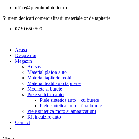
office@premiuminterior.ro
Suntem dedicati comercializarii materialelor de tapiterie
0730 650 509
Acasa
Despre noi
Magazin
Adeziv
Material plafon auto
Material tapiterie mobila
Material textil auto tapiterie
Mochete si burete
Piele sintetica auto
Piele sintetica auto – cu burete
Piele sintetica auto – fara burete
Piele sintetica moto si ambarcatiuni
Kit incalzire auto
Contact
Menu