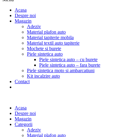
Acasa
Despre noi
Magazin
Adeziv
Material plafon auto
Material tapiterie mobila
Material textil auto tapiterie
Mochete si burete
Piele sintetica auto
Piele sintetica auto – cu burete
Piele sintetica auto – fara burete
Piele sintetica moto si ambarcatiuni
Kit incalzire auto
Contact
Acasa
Despre noi
Magazin
Categorii
Adeziv
Material plafon auto