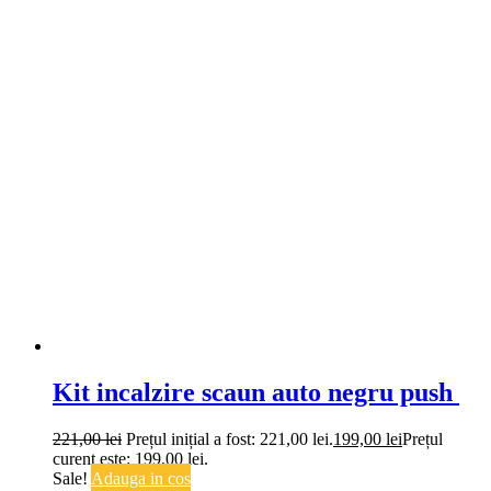
Kit incalzire scaun auto negru push
221,00
lei
Prețul inițial a fost: 221,00 lei.
199,00
lei
Prețul
curent este: 199,00 lei.
Sale!
Adauga in cos