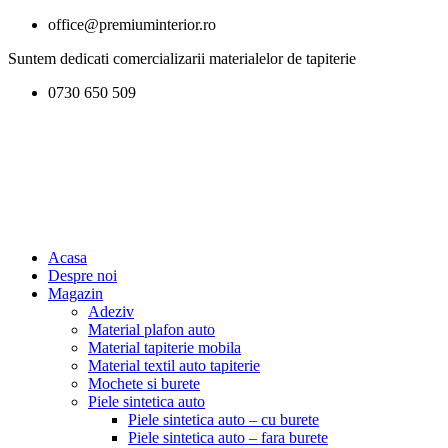
office@premiuminterior.ro
Suntem dedicati comercializarii materialelor de tapiterie
0730 650 509
Acasa
Despre noi
Magazin
Adeziv
Material plafon auto
Material tapiterie mobila
Material textil auto tapiterie
Mochete si burete
Piele sintetica auto
Piele sintetica auto – cu burete
Piele sintetica auto – fara burete